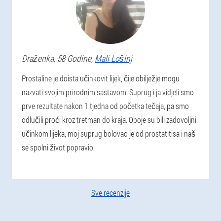
Draženka
, 58 Godine,
Mali Lošinj
Prostaline je doista učinkovit lijek, čije obilježje mogu
nazvati svojim prirodnim sastavom. Suprug i ja vidjeli smo
prve rezultate nakon 1 tjedna od početka tečaja, pa smo
odlučili proći kroz tretman do kraja. Oboje su bili zadovoljni
učinkom lijeka, moj suprug bolovao je od prostatitisa i naš
se spolni život popravio.
Sve recenzije