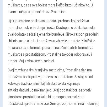
muškarca, pa se ova bolest mora liječiti brzo i učinkovito. U
ovom slučaju u pomoć dolazi Prostaline.
Lijek je umjetno oblikovan dodatak prehrani koji održava
normalno mokrenje danju i noću. Dostupan u obliku kapsula,
ovaj dodatak sadrži sjemenke bundeve i širok raspon prirodnih
i biljnih sastojaka koji podržavaju zdravlje prostate. Klinički je
dokazano da je formula jedna od najučinkovitijih formula za
muškarce s prostatitisom. Prostaline također odobravaju i
preporučuju zdravstveni radnici.
Svojim vrhunskim hranjivim sastojcima, Prostaline danima
pomaže u borbi protiv problema s prostatom. Sastoji se od
kolekcije tradicionalnih biljnih ekstrakata koji imaju
antioksidativni učinak na tijelo. Ovaj dodatak bori se protiv
simptoma prostatitisa kako bi pomogao normalizirati
učestalost i protok mokraće. Smiruje bol, normalizira mokrenje,