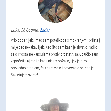
Luka
, 36 Godine,
Zadar
Vrlo dobar lijek. Imao sam poteškoća s mokrenjem i prijatelj
mi je dao nekakav lijek. Kao što sam kasnije shvatio, radilo
se o Prostaline kapsulama protiv prostatitisa. Odlučio sam
započeti s njima i nikada nisam požalio, lijek je brzo
prevladao problem, čak sam vidio i povećanje potencije.
Savjetujem svima!