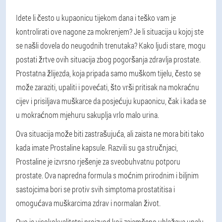
Idete li često u kupaonicu tijekom dana i teško vam je
kontrolirati ove nagone za mokrenjem? Je li situacija u kojoj ste
se našli dovela do neugodnih trenutaka? Kako ljudi stare, mogu
postati žrtve ovih situacija zbog pogoršanja zdravlja prostate.
Prostatna žlijezda, koja pripada samo muškom tijelu, često se
može zaraziti, upaliti i povećati, što vrši pritisak na mokraćnu
cijev i prisiljava muškarce da posjećuju kupaonicu, čak i kada se
u mokraćnom mjehuru sakuplja vrlo malo urina.
Ova situacija može biti zastrašujuća, ali zaista ne mora biti tako
kada imate Prostaline kapsule. Razvili su ga stručnjaci,
Prostaline je izvrsno rješenje za sveobuhvatnu potporu
prostate. Ova napredna formula s moćnim prirodnim i biljnim
sastojcima bori se protiv svih simptoma prostatitisa i
omogućava muškarcima zdrav i normalan život.
Ovo je visokokvalitetni proizvod koji zajamčeno ublažava upalu