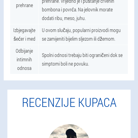
prehrane. Vrijedno je i puštanje crvenih
prehrane
bombona i povrća. Na jelovnik morate
dodati ribu, meso, juhu.
Izbjegavajte
U ovom slučaju, popularni proizvodi mogu
šećer i med
se zamijeniti bijelim sljezom ili džemom.
Odbijanje
Spolni odnosi trebaju biti ograničeni dok se
intimnih
simptomi boli ne povuku.
odnosa
RECENZIJE KUPACA