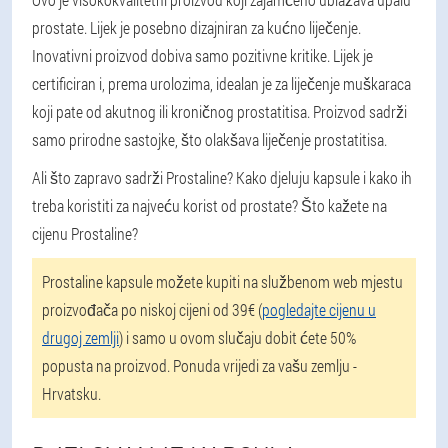
prostate. Lijek je posebno dizajniran za kućno liječenje.
Inovativni proizvod dobiva samo pozitivne kritike. Lijek je
certificiran i, prema urolozima, idealan je za liječenje muškaraca
koji pate od akutnog ili kroničnog prostatitisa. Proizvod sadrži
samo prirodne sastojke, što olakšava liječenje prostatitisa.
Ali što zapravo sadrži Prostaline? Kako djeluju kapsule i kako ih
treba koristiti za najveću korist od prostate? Što kažete na
cijenu Prostaline?
Prostaline kapsule možete kupiti na službenom web mjestu
proizvođača po niskoj cijeni od 39€ (
pogledajte cijenu u
drugoj zemlji
) i samo u ovom slučaju dobit ćete 50%
popusta na proizvod. Ponuda vrijedi za vašu zemlju -
Hrvatsku.