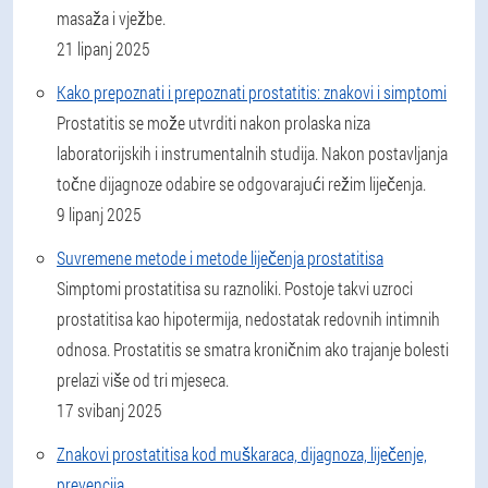
masaža i vježbe.
21 lipanj 2025
Kako prepoznati i prepoznati prostatitis: znakovi i simptomi
Prostatitis se može utvrditi nakon prolaska niza
laboratorijskih i instrumentalnih studija. Nakon postavljanja
točne dijagnoze odabire se odgovarajući režim liječenja.
9 lipanj 2025
Suvremene metode i metode liječenja prostatitisa
Simptomi prostatitisa su raznoliki. Postoje takvi uzroci
prostatitisa kao hipotermija, nedostatak redovnih intimnih
odnosa. Prostatitis se smatra kroničnim ako trajanje bolesti
prelazi više od tri mjeseca.
17 svibanj 2025
Znakovi prostatitisa kod muškaraca, dijagnoza, liječenje,
prevencija