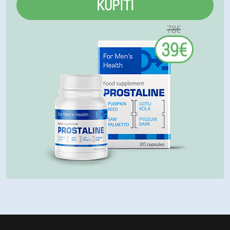
KUPITI
78€
39€