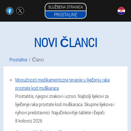
SLUŽBENA STRANICA
PROSTALINE
NOVI ČLANCI
Prostaline
Članci
Mogućnosti medikamentozne terapije u liječenju raka
prostate kod muškaraca
Prostatitis, njegovi znakovi i uzroci. Najbolji lijekovi za
liječenje raka prostate kod muškaraca. Skupine lijekova i
njihovi predstavnici. Najučinkovitije tablete i čepići.
8 kolovoz 2026