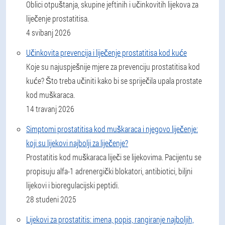
Oblici otpuštanja, skupine jeftinih i učinkovitih lijekova za
liječenje prostatitisa.
4 svibanj 2026
Učinkovita prevencija i liječenje prostatitisa kod kuće
Koje su najuspješnije mjere za prevenciju prostatitisa kod
kuće? Što treba učiniti kako bi se spriječila upala prostate
kod muškaraca.
14 travanj 2026
Simptomi prostatitisa kod muškaraca i njegovo liječenje:
koji su lijekovi najbolji za liječenje?
Prostatitis kod muškaraca liječi se lijekovima. Pacijentu se
propisuju alfa-1 adrenergički blokatori, antibiotici, biljni
lijekovi i bioregulacijski peptidi.
28 studeni 2025
Lijekovi za prostatitis: imena, popis, rangiranje najboljih,